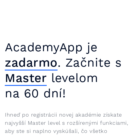
AcademyApp je
zadarmo
. Začnite s
Master
levelom
na 60 dní!
Ihneď po registrácii novej akadémie získate
najvyšší Master level s rozšírenými funkciami,
aby ste si naplno vyskúšali, čo všetko